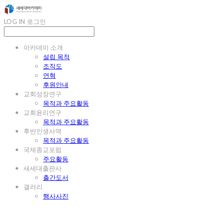
LOG IN
로그인
아카데미 소개
설립 목적
조직도
연혁
후원안내
교회성장연구
목적과 주요활동
교회윤리연구
목적과 주요활동
후반인생사역
목적과 주요활동
국제종교포럼
주요활동
새세대출판사
출간도서
갤러리
행사사진