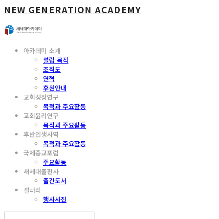
NEW GENERATION ACADEMY
아카데미 소개
설립 목적
조직도
연혁
후원안내
교회성장연구
목적과 주요활동
교회윤리연구
목적과 주요활동
후반인생사역
목적과 주요활동
국제종교포럼
주요활동
새세대출판사
출간도서
갤러리
행사사진