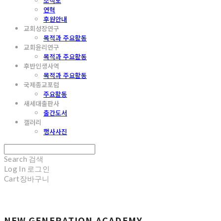
조직도
연혁
후원안내
교회성장연구
목적과 주요활동
교회윤리연구
목적과 주요활동
후반인생사역
목적과 주요활동
국제종교포럼
주요활동
새세대출판사
출간도서
갤러리
행사사진
Search
검색
Log In
로그인
Cart
장바구니
NEW GENERATION ACADEMY