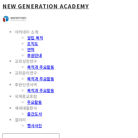
NEW GENERATION ACADEMY
아카데미 소개
설립 목적
조직도
연혁
후원안내
교회성장연구
목적과 주요활동
교회윤리연구
목적과 주요활동
후반인생사역
목적과 주요활동
국제종교포럼
주요활동
새세대출판사
출간도서
갤러리
행사사진