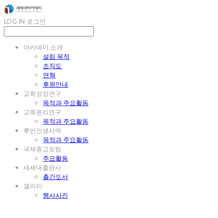
LOG IN
로그인
아카데미 소개
설립 목적
조직도
연혁
후원안내
교회성장연구
목적과 주요활동
교회윤리연구
목적과 주요활동
후반인생사역
목적과 주요활동
국제종교포럼
주요활동
새세대출판사
출간도서
갤러리
행사사진