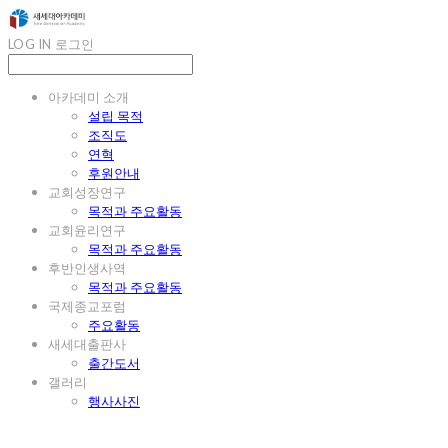
LOG IN
로그인
아카데미 소개
설립 목적
조직도
연혁
후원안내
교회성장연구
목적과 주요활동
교회윤리연구
목적과 주요활동
후반인생사역
목적과 주요활동
국제종교포럼
주요활동
새세대출판사
출간도서
갤러리
행사사진