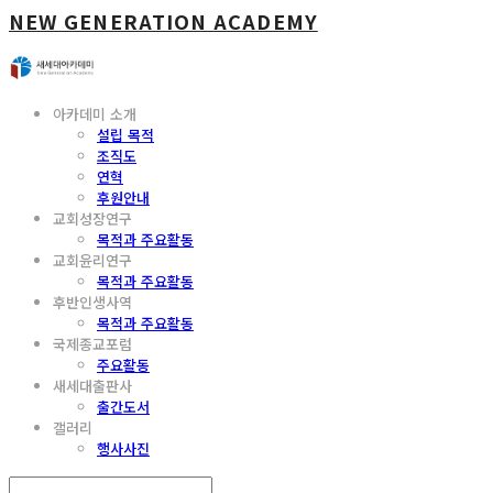
NEW GENERATION ACADEMY
아카데미 소개
설립 목적
조직도
연혁
후원안내
교회성장연구
목적과 주요활동
교회윤리연구
목적과 주요활동
후반인생사역
목적과 주요활동
국제종교포럼
주요활동
새세대출판사
출간도서
갤러리
행사사진