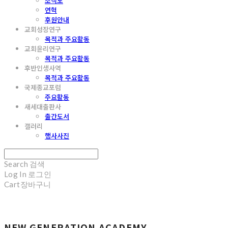
조직도
연혁
후원안내
교회성장연구
목적과 주요활동
교회윤리연구
목적과 주요활동
후반인생사역
목적과 주요활동
국제종교포럼
주요활동
새세대출판사
출간도서
갤러리
행사사진
Search
검색
Log In
로그인
Cart
장바구니
NEW GENERATION ACADEMY