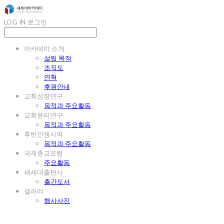
LOG IN
로그인
아카데미 소개
설립 목적
조직도
연혁
후원안내
교회성장연구
목적과 주요활동
교회윤리연구
목적과 주요활동
후반인생사역
목적과 주요활동
국제종교포럼
주요활동
새세대출판사
출간도서
갤러리
행사사진