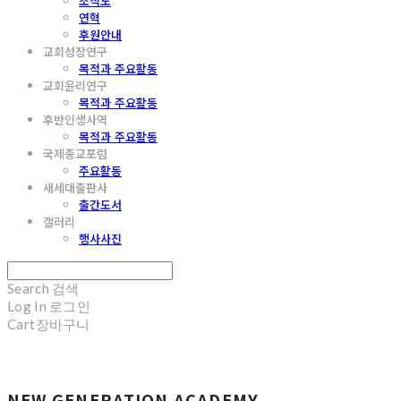
조직도
연혁
후원안내
교회성장연구
목적과 주요활동
교회윤리연구
목적과 주요활동
후반인생사역
목적과 주요활동
국제종교포럼
주요활동
새세대출판사
출간도서
갤러리
행사사진
Search
검색
Log In
로그인
Cart
장바구니
NEW GENERATION ACADEMY