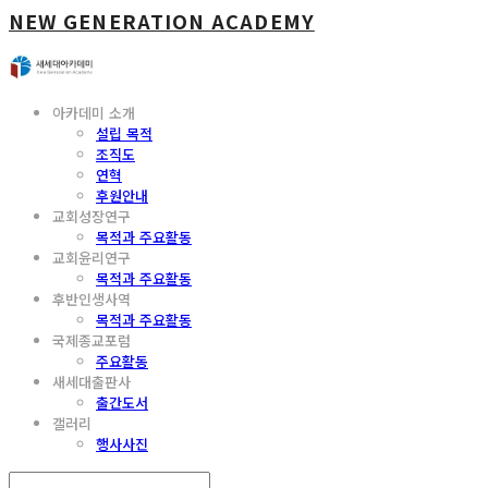
NEW GENERATION ACADEMY
아카데미 소개
설립 목적
조직도
연혁
후원안내
교회성장연구
목적과 주요활동
교회윤리연구
목적과 주요활동
후반인생사역
목적과 주요활동
국제종교포럼
주요활동
새세대출판사
출간도서
갤러리
행사사진